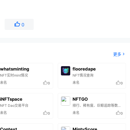
0
更多
whatsminting
flooredape
NFT实时mint情况
NFT情况查询
未名
未名
0
0
iNFTspace
NFTGO
NFT Dao交易平台
排行、稀有度、巨鲸追踪等数据
平台
未名
未名
0
0
Context
MintyScore