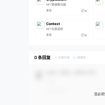
NFT数据聚合器
未名
0
Context
NFT玩家追踪
未名
0
0 条回复
文章作者
管理员
A
M
欢迎您，新朋友，感谢参与互动！
您必须