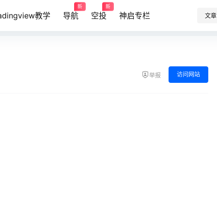
新
新
radingview教学
导航
空投
神启专栏
文章
访问网站
举报