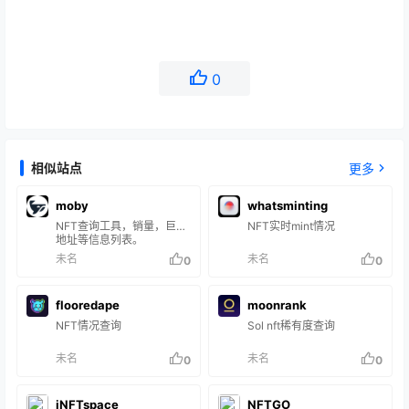
0
相似站点
更多
moby
whatsminting
NFT查询工具，销量，巨鲸
NFT实时mint情况
地址等信息列表。
未名
未名
0
0
flooredape
moonrank
NFT情况查询
Sol nft稀有度查询
未名
未名
0
0
iNFTspace
NFTGO