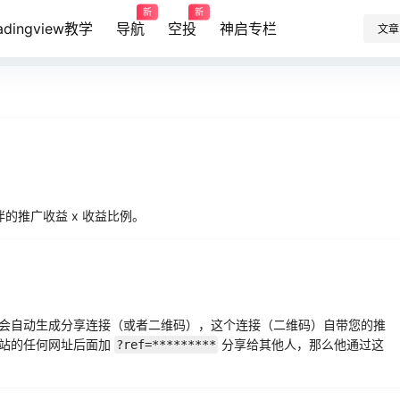
新
新
radingview教学
导航
空投
神启专栏
文章
伙伴的推广收益 x 收益比例。
会自动生成分享连接（或者二维码），这个连接（二维码）自带您的推
本站的任何网址后面加
分享给其他人，那么他通过这
?ref=*********