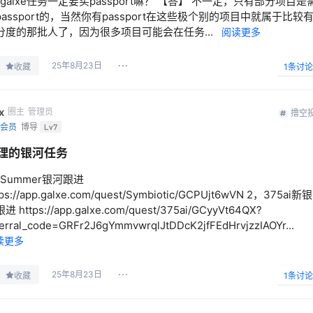
、galxe任务一定要买passport嘛？ 【答】 不一定，只有部分项目是
passport的，当然你有passport在这些极个别的项目中就属于比较
分度的那批人了，因为很多项目可能会在任务...
阅读更多
25年8月23日
收藏
1
条讨论
x
圈主
管理员
撸空
会员
博导
Lv7
理的银河任务
，Summer银河跟进
tps://app.galxe.com/quest/Symbiotic/GCPUjt6wVN 2，375ai新银
进 https://app.galxe.com/quest/375ai/GCyyVt64QX?
ferral_code=GRFr2J6gYmmvwrqlJtDDcK2jfFEdHrvjzzIAOYr...
读更多
25年8月23日
收藏
1
条讨论