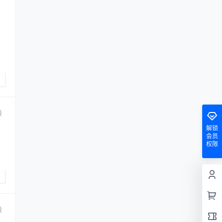
投
解锁
会员
！
权限
投