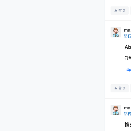
0
赞
ma
钻石
A
教
htt
0
赞
ma
钻石
撸