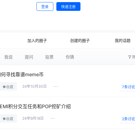
登录
快速注册
0
公开
文字太少
加入的圈子
创建的圈子
我的话题
我说
提问
投票
你猜
如何寻找靠谱meme币
24年10月30日
收藏
7
条讨论
HEMI积分交互任务和POP挖矿介绍
24年9月18日
收藏
2
条讨论