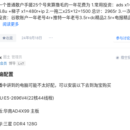
一个普通散户手搓25个号来算撸毛的一年花费为 1.常用投资：ads x1
6.8u +梯子 x1=480r+ip 2.一拖二x25x12=1500 总计：2965r 3.一
投资：谷歌账户一年老号4r+推特一年老号3.5r+dc精品2.5r+电报精
..
阅读更多
24年9月18日
收藏
参与讨论
x
圈主
管理员
撸空
会员
博导
Lv7
脑配置
播中讲到的电脑可能不太好配，可以安装以下去到淘宝购买
U:E5-2696V4(22核44线程)
板:华南AD4X99 主板
:三星 DDR4 128G