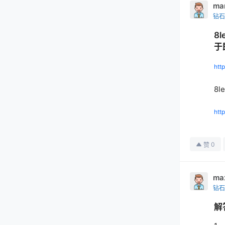
ma
钻石
8
于
htt
8l
htt
0
赞
ma
钻石
解