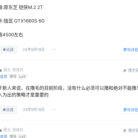
:原东芝 铠侠M.2 2T
:独显 GTX1660S 6G
用4500左右
24年9月18日
收藏
参与讨论
x
圈主
管理员
撸空
会员
博导
Lv7
于新人来说，在撸毛的目前阶段，没有什么必须可以撸和绝对不能撸
入为出的策略才是重要的
24年9月18日
收藏
参与讨论
x
圈主
管理员
撸空
会员
博导
Lv7