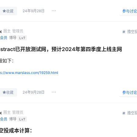
24年9月28日
收藏
参与讨论
x
圈主
管理员
撸空
会员
博导
Lv7
bstract已开放测试网，预计2024年第四季度上线主网
程如下：
ps://www.marslass.com/19259.html
24年9月28日
收藏
参与讨论
x
圈主
管理员
撸空
会员
博导
Lv7
空投成本计算：