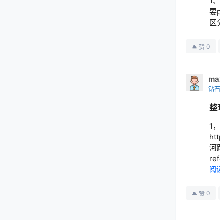
1
要
区
0
赞
ma
钻石
整
1
ht
河跟
re
阅
0
赞