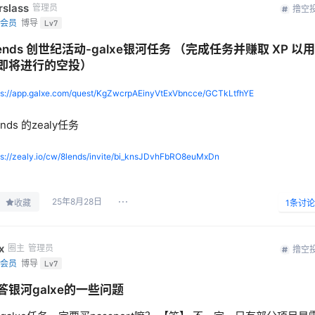
rslass
管理员
撸空
会员
博导
Lv7
lends 创世纪活动-galxe银河任务 （完成任务并赚取 XP 以用
即将进行的空投）
ps://app.galxe.com/quest/KgZwcrpAEinyVtExVbncce/GCTkLtfhYE
ends 的zealy任务
ps://zealy.io/cw/8lends/invite/bi_knsJDvhFbRO8euMxDn
25年8月28日
收藏
1
条讨论
x
圈主
管理员
撸空
会员
博导
Lv7
答银河galxe的一些问题