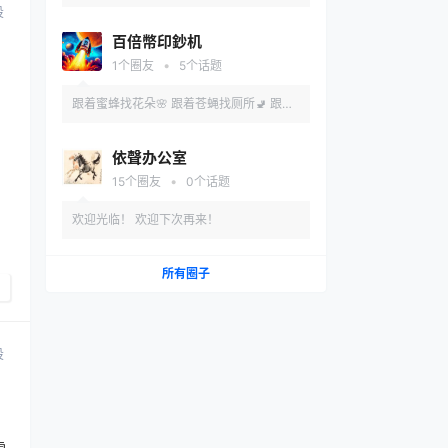
投
百倍幣印鈔机
•
1
个圈友
5
个话题
跟着蜜蜂找花朵🌸 跟着苍蝇找厕所🚽 跟着
千万挣百万💰 本轮周期你必赢🥇
依聲办公室
•
15
个圈友
0
个话题
欢迎光临！ 欢迎下次再来！
所有圈子
投