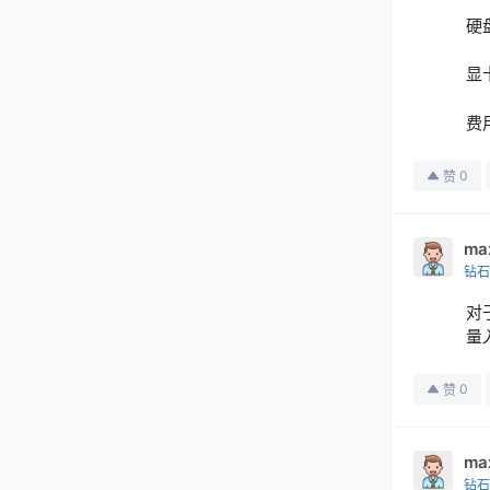
硬盘
显卡
费
0
赞
ma
钻石
对
量
0
赞
ma
钻石