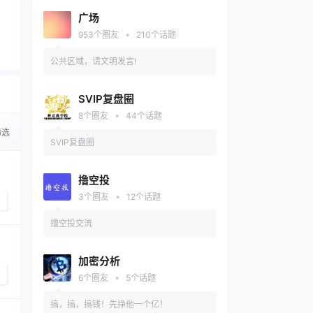
广场
•
953
个圈友
210
个话题
公共区域，请文明发言!
SVIP复盘圈
•
8
个圈友
44
个话题
筛选
SVIP复盘圈
撸空投
•
3
个圈友
12
个话题
撸空投交流
加密分析
•
6
个圈友
5
个话题
搞，搞，搞钱！先挣他一个亿！