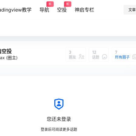
新
新
radingview教学
导航
空投
神启专栏
文章
撸空投
3
12
7
圈友
话题
所有圈子
ax
(圈主)
撸空投
说：
我
您还未登录
登录后可阅读更多话题