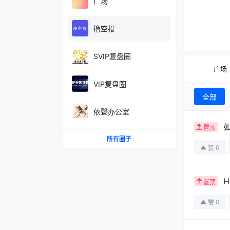
广场
撸空投
SVIP复盘圈
广场
VIP复盘圈
全部
依聲办公室
置顶
所有圈子
0
赞
置顶
0
赞