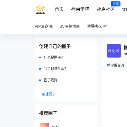
交流
首页
神启学院
神启社区
t
VIP复盘圈
SVIP复盘圈
依聲办公室
创建自己的圈子
m
什么是圈子？
撸空投交流
我可以做什么？
圈子规则
在
创建圈子
推荐圈子