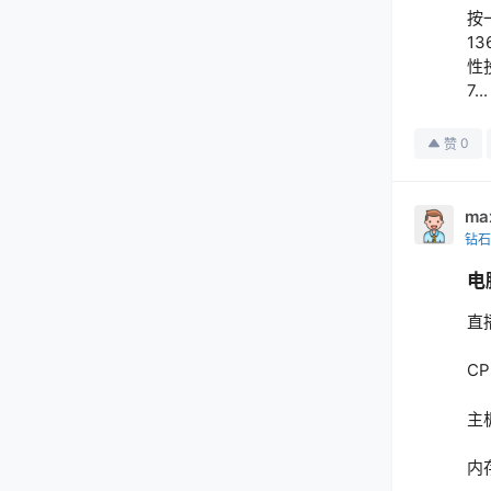
按
13
性
7.
0
赞
ma
钻石
电
直
CP
主
内存