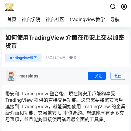
首页
神启学院
神启社区
tradingview教学
导航
空
如何使用TradingView 介面在币安上交易加密
货币
0
tradingview教学
22年11月4日
marslass
关注
私信
幣安和 TradingView 整合後，現在幣安用戶能夠享受
TradingView 提供的直接交易功能。您只需要將幣安帳戶
連接到 TradingView，就能開始使用 TradingView 的企業
級介面和功能，交易幣安 U 本位合約。您還能享有更多交
易選項，並且能夠直接使用業界最全面的工具集。