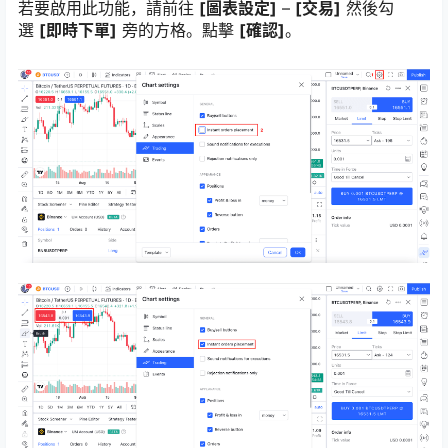
若要啟用此功能，請前往
[圖表設定]
–
[交易]
然後勾
選
[即時下單]
旁的方格。點擊
[確認]
。