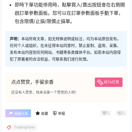
即時下單功能停用時，點擊買入/賣出按鈕會在右側開
啟訂單參數面板。您可以在訂單參數面板手動下單，
包含限價/止損/限價止損單。
声明：
本站所有文章，如无特殊说明或标注，均为本站原创发布。
任何个人或组织，在未征得本站同意时，禁止复制、盗用、采集、
发布本站内容到任何网站、书籍等各类媒体平台。如若本站内容侵
犯了原著者的合法权益，可联系我们进行处理。
点点赞赏，手留余香
给TA打赏
还没有人赞赏，快来当第一个赞赏的人吧！
0
0
海报分享
收藏
举报
TradingView