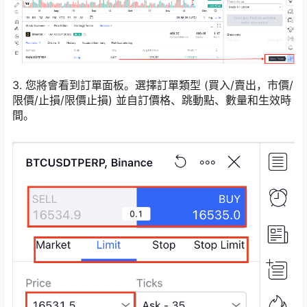
3. 您將會看到訂單面板。選擇訂單類型 (買入/賣出，市價/
限價/止損/限價止損) 並自訂價格、跳動點、數量和生效時
間。