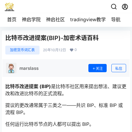
首页
神启学院
神启社区
tradingview教学
导航
空
比特币改进提案(BIP)-加密术语百科
0
加密货币词汇表
20年10月12日
marslass
关注
私信
比特币改进提案 (BIP)
是比特币社区用来提出想法、建议更
改和改进比特币的正式流程。
提议的更改通常属于三类之一——共识 BIP、标准 BIP 或
流程 BIP。
任何运行比特币
节点
的人都可以提出 BIP。