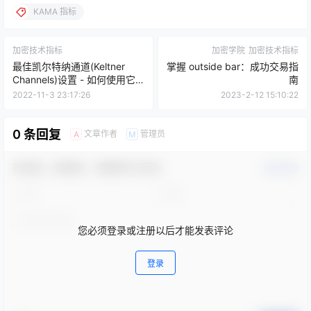
KAMA 指标
加密技术指标
加密学院
加密技术指标
最佳凯尔特纳通道(Keltner
掌握 outside bar：成功交易指
Channels)设置 - 如何使用它 |
南
策略和指标指南 -（交易和公
2022-11-3 23:17:26
2023-2-12 15:10:22
式）
0 条回复
文章作者
管理员
A
M
欢迎您，新朋友，感谢参与互动！
确认修改
您必须登录或注册以后才能发表评论
登录