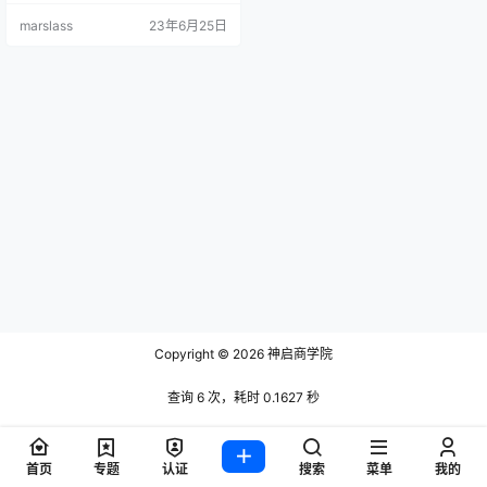
者首选的时间范围和交易策略。 波
marslass
23年6月25日
段交易是投资股票市场的一种令人
兴奋的方式。它可以让您利用短期
价格波动的优势，并在您长期持有
头寸时有可能获得可观的回报。 波
段交易者需要对技术分析和图表阅
读技巧有充分的了解，以发现趋
势、模式和交易设置，…
Copyright © 2026
神启商学院
查询 6 次，耗时 0.1627 秒
首页
专题
认证
搜索
菜单
我的