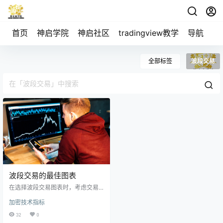
首页
神启学院
神启社区
tradingview教学
导航
空
全部标签
波段交易
波段交易的最佳图表
在选择波段交易图表时，考虑交易
的时间范围非常重要。蜡烛图在短
加密技术指标
期交易中很受欢迎，而砖形图和 Hei
kin Ashi 图表可能更适合长期交易。
32
0
最终，最佳图表类型将取决于交易