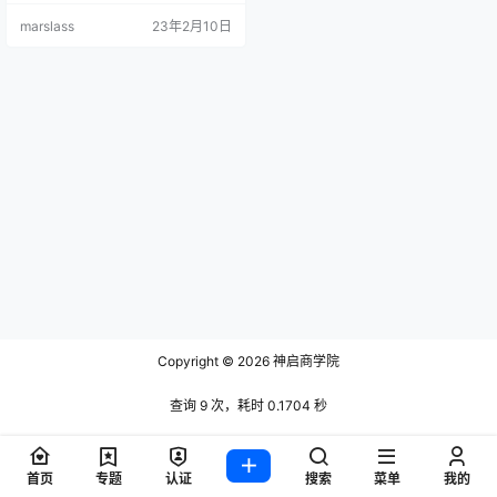
包首选。 小狐狸钱包下载地址 ：htt
marslass
23年2月10日
ps://metamask.io/download/ 安装
环境：国内用户需要使用加速器。
下载安装教程： 第一步：下载以下
任意一个浏览器，小狐狸支持以下
浏览器，这推荐用谷歌浏览器。 第
二步：登录网…
Copyright © 2026
神启商学院
查询 9 次，耗时 0.1704 秒
首页
专题
认证
搜索
菜单
我的