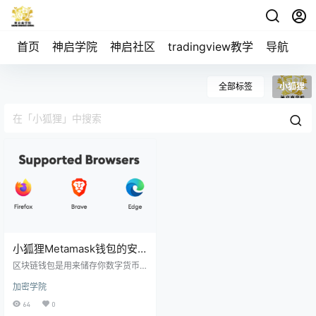
首页
神启学院
神启社区
tradingview教学
导航
空
全部标签
小狐狸
小狐狸Metamask钱包的安
装教程
区块链钱包是用来储存你数字货币
的。不同链会有不同的钱包，而且
加密学院
钱包也可以创建多个。 小狐狸钱包
是应用最广的一个钱包，支持的链
64
0
也比较多，切换链也比较方便，钱