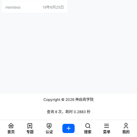
押是锁定加密货币来获取奖励的行
marslass
19年6月25日
为。 在大多数情况下，您可以直接
从加密货币钱包（例如 Trust Walle
t）中质押您的代币。另一方面，许
多交易平台为用户提供权益质押服
务。币安权益质押可让您以极为简
单的方式赚取奖励，只需将您所持
有的代币放到交易平台…
Copyright © 2026
神启商学院
查询 8 次，耗时 0.2883 秒
首页
专题
认证
搜索
菜单
我的