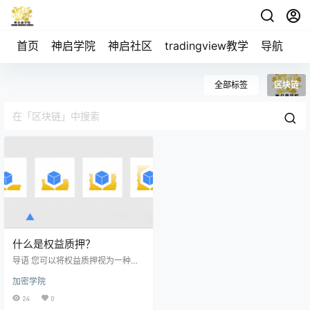
首页
神启学院
神启社区
tradingview教学
导航
空
全部标签
区块链
什么是权益质押？
导语 您可以将权益质押视为一种资
源消耗量较低的挖矿替代方案。这
加密学院
种方案涉及将所持资金放入加密货
币钱包，为区块链网络的安全性和
24
0
运营提供支持。简单来说，权益质