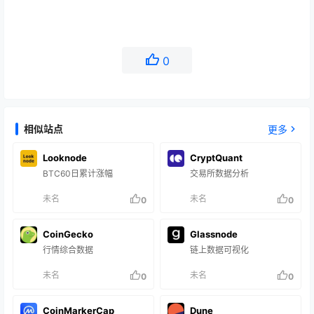
0
相似站点
更多
Looknode
CryptQuant
BTC60日累计涨幅
交易所数据分析
未名
未名
0
0
CoinGecko
Glassnode
行情综合数据
链上数据可视化
未名
未名
0
0
CoinMarkerCap
Dune