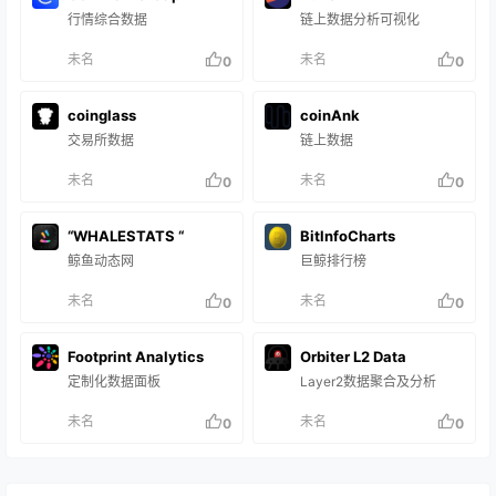
行情综合数据
链上数据分析可视化
未名
未名
0
0
coinglass
coinAnk
交易所数据
链上数据
未名
未名
0
0
“WHALESTATS “
BitlnfoCharts
鲸鱼动态网
巨鲸排行榜
未名
未名
0
0
Footprint Analytics
Orbiter L2 Data
定制化数据面板
Layer2数据聚合及分析
未名
未名
0
0