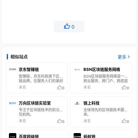
0
相似站点
更多
京东智臻链
BSN区块链服务网络
智臻链，京东科技旗下区块
BSN区块链服务网络是一个
链品牌。在服务人们的美好
跨云服务、跨门户、跨底层
生活初衷的指引下，智臻链
框架，用于部署和运行区块
未名
未名
0
0
一如既往地以客户需求为驱
链应用的全球性公共基础设
动，研发易用、普惠、开放
施网络
的区块链平台和产品，构建
万向区块链实验室
链上科技
服务于产业互联网的连接
器，让全球数据及价值安
专注于区块链技术的前沿研
全球领先的区块链技术服务
全、迅捷、公平地流动，实
究机构。
商。
现共建、共治、共享的良性
未名
未名
0
0
生态。
百度超级链
蚂蚁链