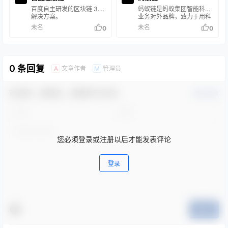
百度自主研发的区块链 3.0
蚂蚁链是蚂蚁集团智能科技
解决方案。
业务对外品牌，致力于用科
技链接信任。 通过融合交叉
未名
未名
0
0
区块链、AIoT、数据分析和
智能风控等技术， 为产业互
联网提供可信、高效的技术
解决方案。 携手行业各界伙
伴一同构建产业可信互联、
0 条回复
文章作者
管理员
A
M
价值互联。
欢迎您，新朋友，感谢参与互动！
确认修改
您必须登录或注册以后才能发表评论
登录
提交