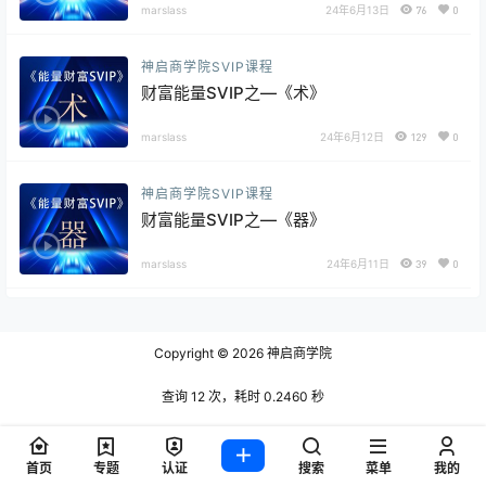
marslass
24年6月13日
76
0
神启商学院SVIP课程
财富能量SVIP之—《术》
marslass
24年6月12日
129
0
神启商学院SVIP课程
财富能量SVIP之—《器》
marslass
24年6月11日
39
0
Copyright © 2026
神启商学院
查询 12 次，耗时 0.2460 秒
首页
专题
认证
搜索
菜单
我的