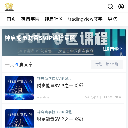
首页
神启学院
神启社区
tradingview教学
导航
空
神启能量财富SVIP课程专区
往期专题
一共
4
篇文章
专题：第
12
期
神启商学院SVIP课程
财富能量SVIP之—《道》
marslass
24年6月14日
201
0
神启商学院SVIP课程
财富能量SVIP之—《法》