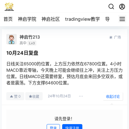
首页
神启学院
神启社区
tradingview教学
导航
空投
神启竹213
广场
高中
Lv3
10月24日复盘
日线关注65000的位置，上方压力依然在67800位置。4小时
MACD靠近零轴，今天晚上可能会继续往上冲，关注上方压力
位置。日线MACD还需要修复，预估月底会来回多空双杀，或
者是震荡。下方支撑64600位置。
24年10月24日
0
赞
收藏
收起讨论
请先登录！
登录
快速注册