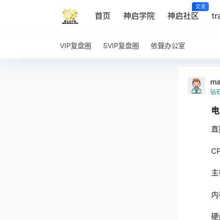
交流
首页
神启学院
神启社区
t
VIP复盘圈
SVIP复盘圈
依聲办公室
ma
钻
电
直
C
主
内
硬