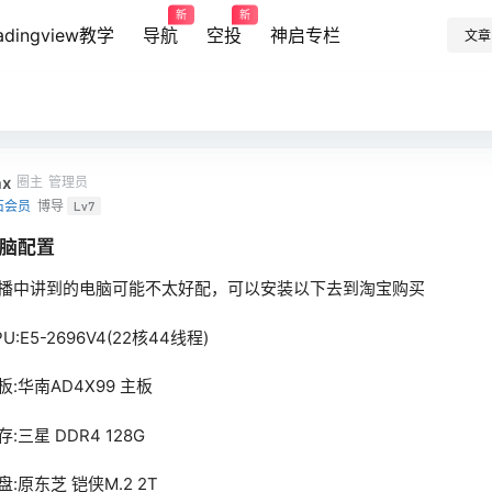
新
新
radingview教学
导航
空投
神启专栏
文章
x
圈主
管理员
石会员
博导
Lv7
脑配置
播中讲到的电脑可能不太好配，可以安装以下去到淘宝购买
PU:E5-2696V4(22核44线程)
板:华南AD4X99 主板
存:三星 DDR4 128G
盘:原东芝 铠侠M.2 2T