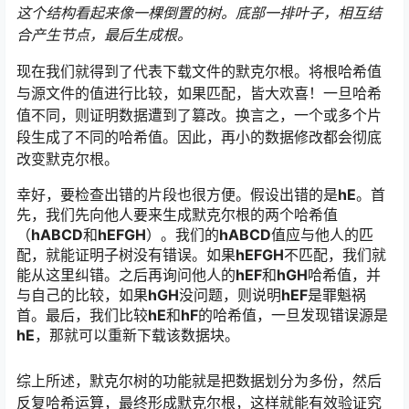
这个结构看起来像一棵倒置的树。底部一排叶子，相互结
合产生节点，最后生成根。
现在我们就得到了代表下载文件的默克尔根。将根哈希值
与源文件的值进行比较，如果匹配，皆大欢喜！一旦哈希
值不同，则证明数据遭到了篡改。换言之，一个或多个片
段生成了不同的哈希值。因此，再小的数据修改都会彻底
改变默克尔根。
幸好，要检查出错的片段也很方便。假设出错的是
hE
。首
先，我们先向他人要来生成默克尔根的两个哈希值
（
hABCD
和
hEFGH
）。我们的
hABCD
值应与他人的匹
配，就能证明子树没有错误。如果
hEFGH
不匹配，我们就
能从这里纠错。之后再询问他人的
hEF
和
hGH
哈希值，并
与自己的比较，如果
hGH
没问题，则说明
hEF
是罪魁祸
首。最后，我们比较
hE
和
hF
的哈希值，一旦发现错误源是
hE
，那就可以重新下载该数据块。
综上所述，默克尔树的功能就是把数据划分为多份，然后
反复哈希运算，最终形成默克尔根，这样就能有效验证究