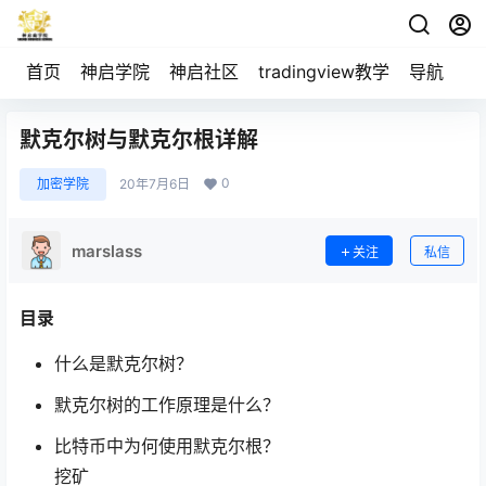
首页
神启学院
神启社区
tradingview教学
导航
空
默克尔树与默克尔根详解
0
加密学院
20年7月6日
marslass
关注
私信
目录
什么是默克尔树？
默克尔树的工作原理是什么？
比特币中为何使用默克尔根？
挖矿