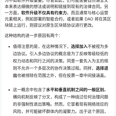
为不如软件升级重要。尽管如此，仍可能需要自然语言文
本来表达细微的想法或说明和链接到现有的法律合同。另
一方面，
软件升级
不仅具有约束力
，而且通常与核心运营
元素相关，例如部署的智能合约，或者如果 DAO 将在其区
块链上运行，则提议对原生区块链协议进行更改。
这种结构的进一步原因有两个：
值得注意的是，在这种情况下，
选择加入
不被视为多
边协议。引入多边协议的概念是为了反映等级较低的
权力动态和同行之间的决策。同意一套先入为主的规
则不允许一个多层次的
协作决策过程。同样，
选择退
出
也被排除在范围之外，但在投票一章中间接涵盖。
这一概念中包含了
水平和垂直机制之间的一般区别
。
横向机制反映了分叉，构成了一种绕过任何治理问题
的非强制性退出策略。然而，它冒着现有网络效应的
风险，并可能破坏群体内的凝聚力。出于这个原因，