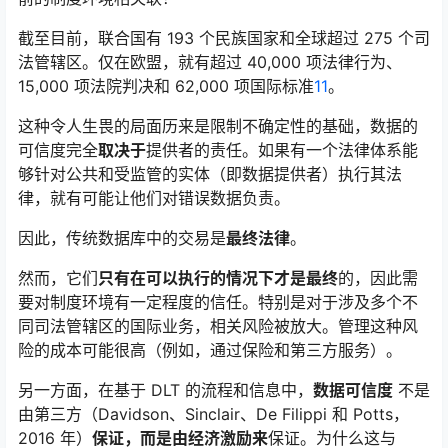
截至目前，联合国有 193 个民族国家和全球超过 275 个司
法管辖区。仅在欧盟，就有超过 40,000 项法律行为、
15,000 项法院判决和 62,000 项国际标准
11
。
这种令人生畏的局面历来是限制不确定性的基础，数据的
可信度完全
取决于
提供者的责任。如果有一个法律体系能
够针对公共和受监管的实体（即数据提供者）执行其法
律，就有可能让他们对错误数据负责。
因此，传统数据库中的交易是
最终法律
。
然而，它们
只有在可以执行的情况下才是最终
的，因此需
要对制度环境有一定程度的信任。特别是对于涉及多个不
同司法管辖区的国际业务，相关风险被放大。管理这种风
险的成本可能很高（例如，通过保险和第三方服务）。
另一方面，在基于 DLT 的流程和信息中，
数据可信度
不是
由第三方（Davidson、Sinclair、De Filippi 和 Potts，
2016 年）
保证，而是
由经济激励来
保证。为什么这与