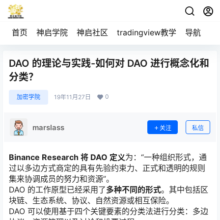
首页
神启学院
神启社区
tradingview教学
导航
空
DAO 的理论与实践-如何对 DAO 进行概念化和
分类？
0
加密学院
19年11月27日
marslass
关注
私信
Binance Research 将 DAO 定义
为：“一种组织形式，通
过以多边方式商定的具有先验约束力、正式和透明的规则
集来协调成员的努力和资源”。
DAO 的工作原型已经采用了
多种不同的形式
。其中包括区
块链、生态系统、协议、自然资源或相互保险。
DAO 可以使用基于四个关键要素的分类法进行分类：多边