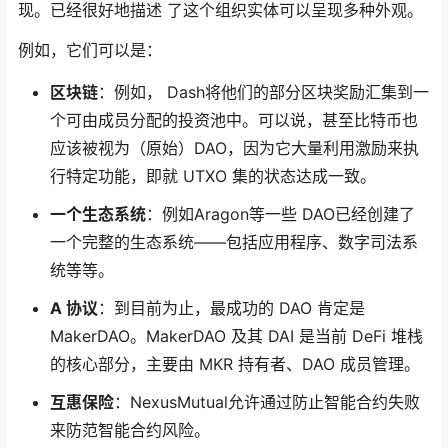
现。已经很好地描述
了这个组织实体可以呈现多种外观。
例如，它们可以是：
区块链
：例如，
Dash
将他们的部分区块奖励汇集到一
个可由成员分配的投资池中。可以说，甚至比特币也
应该被视为（原始）DAO，因为它大量利用激励来执
行特定功能，即就 UTXO 集的状态达成一致。
一个生态系统
：例如
Aragon
等一些 DAO已经创建了
一个完整的生态系统——包括应用程序、数字司法系
统等等。
A 协议
：到目前为止，最成功的 DAO 肯定是
MakerDAO
。MakerDAO 及其 DAI 是当前 DeFi 堆栈
的核心部分，主要由 MKR 持有者、DAO 成员管理。
互惠保险
：
NexusMutual
允许通过防止智能合约失败
来防范智能合约风险。