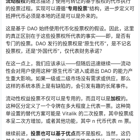
流动股权
的概念描述了使用可转让的基于股权的代币执行
的投票过程。实现可以遵循“
专用投票
”结构，进一步定义可
抵押代币必须是本地的还是可以是外来的。
这是基于 DAO 始终使用代币化投票权的假设。因此，这里
的真正区别在于这些投票权所代表的事实——即，是否有
专门的投票。DAO 发行的投票权是“原生代币”，是不记名
投票权，还是“外国代币”，仅代表财务承诺？
在这一点上，我们应该承认——但随后迅速继续——流动
性会对用户使用这种“原生代币”进入或退出 DAO 的能力产
生重大影响。如果一级或二级市场没有需求或供应，那么
这样的系统本质上是有缺陷的，会引发有趣的长尾事件。
流动性权益投票不仅可以是专用的，而且可以是
加权
的。
这种区分定义了一个令牌在多大程度上代表一票。这种简
单设置的替代方案可能是 Vitalik 的二次投票，其中投票成
本呈二次方增加，或者其他功能，其中 n 代币代表 m 票。
继续前进，
投票也可以基于优点
而不是股权。当然，这仍