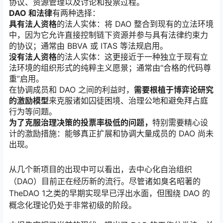
协议、资源管理以及讨论和投票过程。
DAO 和法律
有两种选择：
具有法人资格
的法人实体：将 DAO 整合到现有的立法环境
中，因为它允许直接控制链下资源并参与具有法律约束力
的协议；通常由 BBVA 或 ITAS 等法规启用。
没有法人资格
的法人实体：这更接近于一种独立于现有立
法环境的组织形式的纯粹主义愿景；通常由“合格的代码尊
重”启用。
在协调成员和 DAO 之间的利益时，
需要根植于博弈论研究
的激励模型
来克服诸如囚徒困境、治理公地和避免拜占庭
行为等问题。
为了克服治理决策的投票率极低的问题，
特别需要精心设
计的激励措施：能够真正扩展和协调大量成员的 DAO 尚未
出现。
从几个新项目的出现中可以看出，去中心化自治组织
（DAO）目前正在经历新的流行。尽管诸如臭名昭著的
TheDAO
1
之类的早期实现早已浮出水面，但围绕 DAO 的
概念化理论仍处于非常初级的阶段。