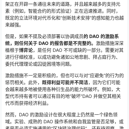
架正在开辟一条通往未来的道路，并且越来越多的支持元
素（例如，智能合约的形式验证）正在迅速推进。同时，
既定的立法环境对代币化和“创新技术安排”的感知能力也越
来越强。
但是，如果不提及必须部署以协调成员
的 DAO 的激励系
统，则任何关于 DAO 的报告都是不完整的。
激励措施深深
植根于
博弈论
，是任何 DAO 不可或缺的一部分。需要对其
进行仔细校准，以成功避免诸如公地悲剧、拜占庭行为、
委托代理理论或囚徒困境等问题。
激励措施不一定是积极的，但也可以与对“应避免”的行为的
惩罚相关。此外，
既得利益可能并不简洁
，因为它们可能
会越来越多地被使用各种衍生品的能力所破坏。例如，大
型代币持有者可以通过有目的地“破坏”DAO 并做空其相关
代币而获得经济利益。
然而，DAO 的激励设计在很大程度上仍然是一个绿色领
域。实验、成熟的 DAO 操作系统和自我监管是否足够，或
者是否必须实施通用的“区块链治理代码”，还有待观察。激