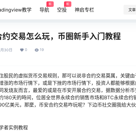
新
新
radingview教学
导航
空投
神启专栏
文章
合约交易怎么玩，币圈新手入门教程
0
19
4月30日
住股民的虚拟货币交易规则，那可以说非合约交易莫属，关键由
增涨的市场行情下，或是下挫的市场行情下，投资人都能够根据
同发烧友而言，最爱的或是在币安开展合约交易，据数据分析币安
约180天的時间，位居全世界永续合约销售市场和BTC永续合约
90亿美元，那麼，币安合约交易咋玩呢？下边币社交圈我给大
学者实例教程