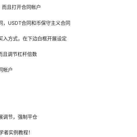
户，而且打开合同帐户
同，USDT合同和币保守主义合同
定买入方式，在下边白框开展设定
，而且调节杠杆倍数
同帐户
开展调节，强制平仓
学者实例教程！