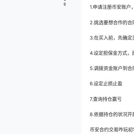
0
1.申请注册币安账
2.挑选要想合作的合
3.在买入前，先确
4.设定担保金方式
5.调拨资金账户到合
6.设定止损止盈
7.查询持仓赢亏
8.依据持仓的状况
币安合约交易咋玩初