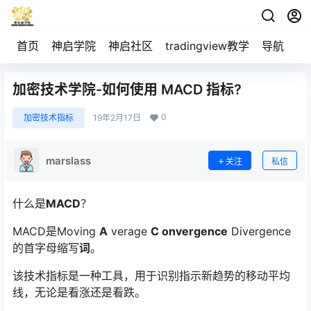
首页
神启学院
神启社区
tradingview教学
导航
空
加密技术学院-如何使用 MACD 指标?
0
加密技术指标
19年2月17日
marslass
关注
私信
什么是
MACD
？
MACD
是Moving
A
verage
C
onvergence
Divergence
的首字母缩写
词
。
该技术指标是一种工具，用于识别指示新趋势的移动平均
线，无论是看涨还是看跌。