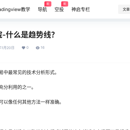
新
新
radingview教学
导航
空投
神启专栏
文章
院-什么是趋势线？
0
16
年1月20日
易中最常见的
技术分析
形式。
充分利用的之一。
可以像任何其他方法一样准确。