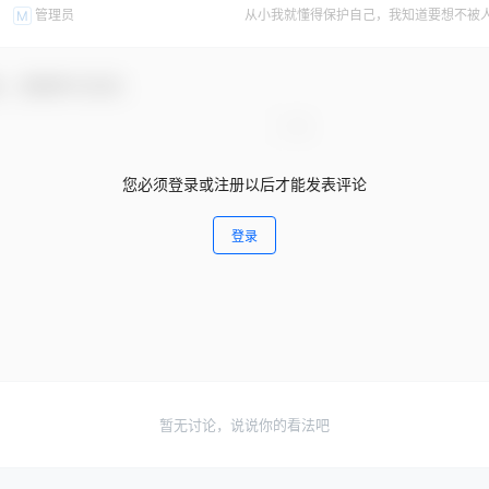
管理员
从小我就懂得保护自己，我知道要想不被
M
绝别人
友，感谢参与互动！
您必须登录或注册以后才能发表评论
登录
暂无讨论，说说你的看法吧