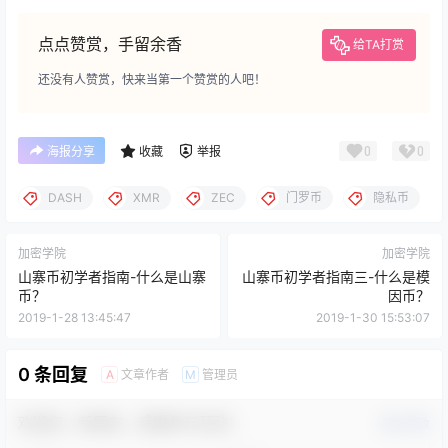
点点赞赏，手留余香
给TA打赏
还没有人赞赏，快来当第一个赞赏的人吧！
0
0
海报分享
收藏
举报
DASH
XMR
ZEC
门罗币
隐私币
加密学院
加密学院
山寨币初学者指南-什么是山寨
山寨币初学者指南三-什么是模
币？
因币？
2019-1-28 13:45:47
2019-1-30 15:53:07
0 条回复
文章作者
管理员
A
M
欢迎您，新朋友，感谢参与互动！
确认修改