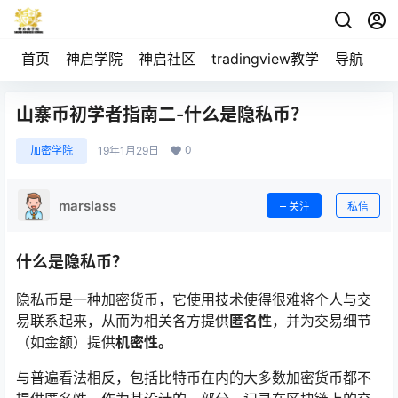
首页
神启学院
神启社区
tradingview教学
导航
空
山寨币初学者指南二-什么是隐私币？
0
加密学院
19年1月29日
marslass
关注
私信
什么是隐私币？
隐私币是一种加密货币，它使用技术使得很难将个人与交
易联系起来，从而为相关各方提供
匿名性
，并为交易细节
（如金额）提供
机密性。
与普遍看法相反，包括比特币在内的大多数加密货币都不